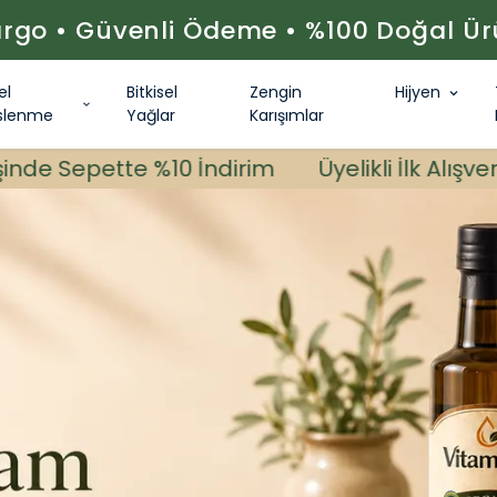
rgo • Güvenli Ödeme • %100 Doğal Ür
el
Bitkisel
Zengin
Hijyen
slenme
Yağlar
Karışımlar
%10 İndirim
Üyelikli İlk Alışverişinde Sepette