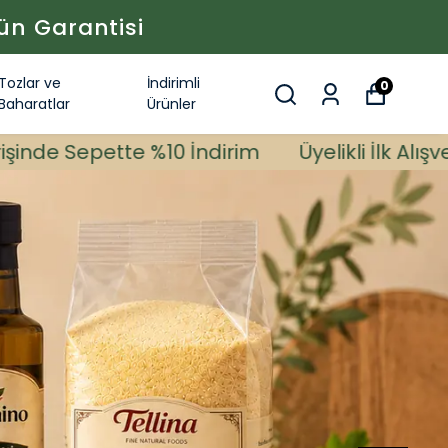
ün Garantisi
Tozlar ve
İndirimli
0
Baharatlar
Ürünler
 %10 İndirim
Üyelikli İlk Alışverişinde Sepett