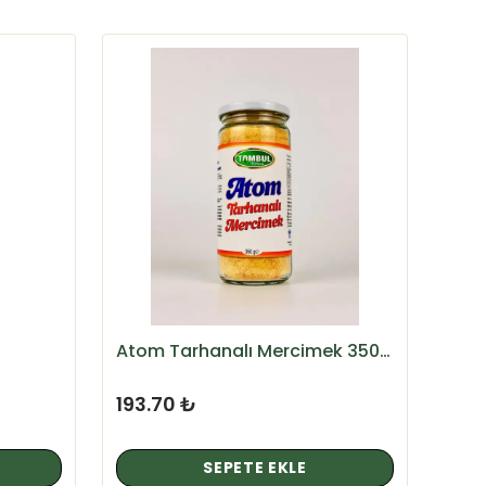
Atom Tarhanalı Mercimek 350 Gr
Avok
193.70 ₺
378
SEPETE EKLE