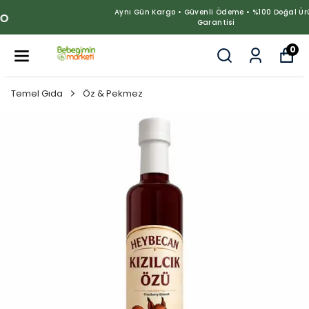
Aynı Gün Kargo • Güvenli Ödeme • %100 Doğal Ürün
Garantisi
0
Temel Gıda
Öz & Pekmez