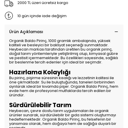
2000 TL üzeri ücretsiz kargo
10 gün içinde iade değişim
Ürün Açıklaması
Organik Baldo Pirinç, 1000 gramlık ambalajında, yüksek
kaliteli ve besleyici bir bakliyat seçeneği sunmaktadır.
Heybecan markası tarafından üretilen bu organik pirinç,
doğal tarım yöntemleriyle yetiştirilmiş olup, kimyasal gübre
ve pestisit içermemektedir. Bu özellikleri sayesinde, sağlıklı
bir beslenme tercih edenler için ideal bir seçimdir.
Hazırlama Kolaylığı
Bu pirinç, pişirme süresinin kısalığı ve lezzetinin kalitesi ile
öne çıkmaktadır. Su ile buluştuğunda, taneleri birbirinden
ayrılarak ideal bir kıvamda pişer. Organik Baldo Pirinç, hem
evde hem de profesyonel mutfaklarda tercih edilen bir
üründür.
Sürdürülebilir Tarım
Heybecan, çevre dostu tarım uygulamaları ile organik
ürünler sunarak, sürdürülebilir bir gıda sistemi oluşturmayı
hedeflemektedir. Organik Baldo Pirinç, bu felsefenin bir
yansıması olarak, hem doğaya hem de sağlığa duyarlı bir
seçimdir.