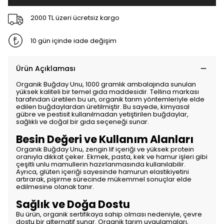
2000 TL üzeri ücretsiz kargo
10 gün içinde iade değişim
Ürün Açıklaması
Organik Buğday Unu, 1000 gramlık ambalajında sunulan
yüksek kaliteli bir temel gıda maddesidir. Tellina markası
tarafından üretilen bu un, organik tarım yöntemleriyle elde
edilen buğdaylardan üretilmiştir. Bu sayede, kimyasal
gübre ve pestisit kullanılmadan yetiştirilen buğdaylar,
sağlıklı ve doğal bir gıda seçeneği sunar.
Besin Değeri ve Kullanım Alanları
Organik Buğday Unu, zengin lif içeriği ve yüksek protein
oranıyla dikkat çeker. Ekmek, pasta, kek ve hamur işleri gibi
çeşitli unlu mamullerin hazırlanmasında kullanılabilir.
Ayrıca, glüten içeriği sayesinde hamurun elastikiyetini
artırarak, pişirme sürecinde mükemmel sonuçlar elde
edilmesine olanak tanır.
Sağlık ve Doğa Dostu
Bu ürün, organik sertifikaya sahip olması nedeniyle, çevre
dostu bir alternatif sunar. Organik tarım uygulamaları,