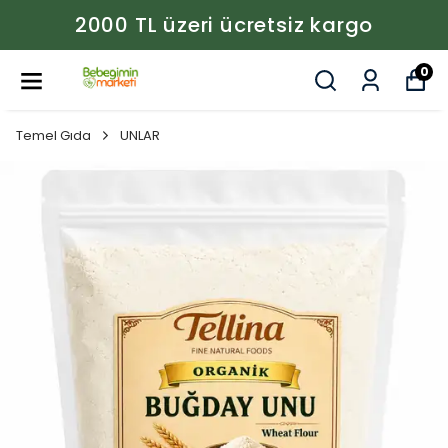
Aynı Gün Kargo • Güvenli Ödeme • %100 Doğal Ürün
Garantisi
0
Temel Gıda
UNLAR