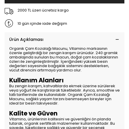
2000 TL üzeri ücretsiz kargo
10 gün içinde iade değişim
Ürün Açıklaması
Organik Çam Kozalağı Macunu, Vitamino markasının
özenle geliştirdiği bir zengin karışım ürünüdür. 240 gramlık
ambalajında sunulan bu macun, doğal çam kozalaklarının
özleri ile zenginleştirilmiştir. İçeriğindeki yüksek besin
değerleri sayesinde bağışıklık sistemini desteklerken,
vücut direncini artırmaya yardımcı olur.
Kullanım Alanları
Bu zengin karışım, kahvaltılarda ekmek üzerine sürülerek
veya yoğurt ile karıştırılarak tüketilebilir. Ayrıca, smoothie ve
tatlı tariflerinde de kullanılabilir. Organik Çam Kozalağı
Macunu, sağlıklı yaşam tarzını benimseyen bireyler için
ideal bir besin takviyesidir.
Kalite ve Güven
Vitamino, ürünlerinin kalitesini ve güvenliğini ön planda
tutarak, organik sertifikalı malzemeler kullanmaktadır. Bu
sayede, tüketicilere sağlıklı ve güvenilir bir seçenek