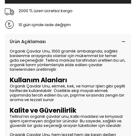
2000 TL üzeri ücretsiz kargo
10 gün içinde iade değişim
Ürün Açıklaması
Organik Çavdar Unu, 1000 gramlık ambalajında, sağlıklı
beslenme arayışında olanlar için mükemmel bir temel
gıda seçeneğidir. Tellina markası tarafından üretilen bu un,
organik tarım yöntemleriyle elde edilen çavdar
tanelerinden üretilmiştir.
Kullanım Alanları
Organik Çavdar Unu, ekmek, kek, ve hamur işleri gibi çeşitli
tariflerde kullanılabilir. Özellikle ekşi mayalı ekmek
yapımında tercih edilen bu un, pişirme sırasında zengin bir
aroma ve lezzet sunar.
Kalite ve Güvenilirlik
Tellina’nın organik çavdar unu, katkı maddesi ve kimyasal
işlem içermeyen doğal bir üründür. Bu sayede, sağlıklı ve
güvenilir bir gıda seçeneği arayan tüketiciler için idealdir.
Organik Çavdar Unu, hem lezzet hem de besin değeri