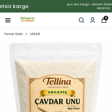
Aynı Gün Kargo • Güvenli Ödeme • %100 Doğal Ürün
Garantisi
0
Temel Gıda
UNLAR