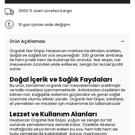
2000 TL üzeri ücretsiz kargo
10 gün içinde iade değişim
Ürün Açıklaması
Organik Nar Ekşisi, Heybecan markası tarafından üretilen,
doğal ve sağlıklı bir sos seçeneğidir. 330 gramlık ambalajı
ile hem pratik hem de kullanışlı bir üründür. Nar ekşisi, nar
meyvesinin özünden elde edilerek, zengin bir lezzet profili
sunar.
Doğal İçerik ve Sağlık Faydaları
Bu ürün, tamamen organik nar meyvelerinden üretilmiştir
ve katkı maddesi içermemektedir. Antioksidan özellikleri ile
bilinen nar, bağışıklık sistemini güçlendirir ve genel sağlık
üzerinde olumlu etkiler yaratır. Organik Nar Ekşisi, salatalar,
et yemekleri ve mezeler için mükemmel bir tatlandırıcıdır.
Lezzet ve Kullanım Alanları
Heybecan Organik Nar Ekşisi, yoğun ve zengin bir tat
sunarak yemeklerinize derinlik katar. Özellikle Akdeniz
mutfağında sıkça tercih edilen bu sos, hem tatlı hem de
tuzlu yemeklerde kullanılabilir. Ayrıca, marinasyon